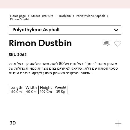
Home page
>
Street Furniture
>
Trash bin
>
Polyethylene Asphalt
>
Rimon Dustbin
Polyethylene Asphalt
Rimon Dustbin
SKU 3062
אשפון מדגם “רימון” בעל נפח של 80 ליטר, עשוי פוליאטילן. בעל מיכל
פנימי ונפתח עם דלת. אידיאלי לאזורים בהם נוצרות כמויות גדולות של
אשפה. התקנה: האשפון מעוגן לקרקע בעזרת עוגנים.
Length
Width
Height
Weight
20 Kg
60 Cm
40 Cm
109 Cm
3D