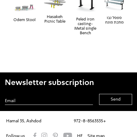
Hasakeh
ספסל נבו
Peled iron
Odem Stool
Picnic Table
מתכת מונח
casting-
Metal single
Bench
Newsletter subscription
Alternative:
Hamal 35, Ashdod
972-8-8563535+
Follow us
HE
Site map