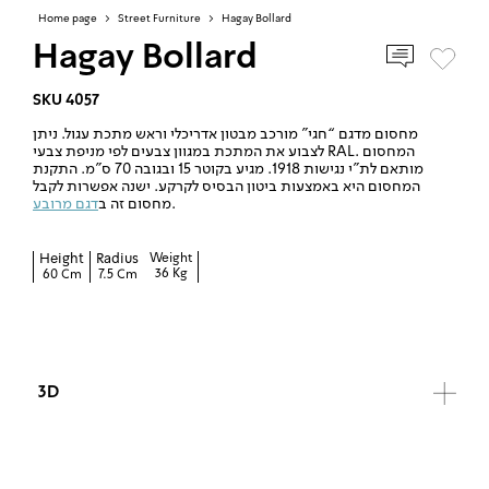
Home page
>
Street Furniture
>
Hagay Bollard
Hagay Bollard
SKU 4057
מחסום מדגם “חגי” מורכב מבטון אדריכלי וראש מתכת עגול. ניתן
לצבוע את המתכת במגוון צבעים לפי מניפת צבעי RAL. המחסום
מותאם לת”י נגישות 1918. מגיע בקוטר 15 ובגובה 70 ס”מ. התקנת
המחסום היא באמצעות ביטון הבסיס לקרקע. ישנה אפשרות לקבל
.
מחסום זה ב
דגם מרובע
Height
Radius
Weight
36 Kg
60 Cm
7.5 Cm
3D