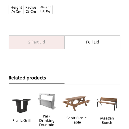
Height
Radius
Weight
150 Kg
74 Cm
29 Cm
2 Part Lid
Full Lid
Related products
Park
Sapir Picnic
Maagan
Picnic Grill
Drinking
Table
Bench
Fountain