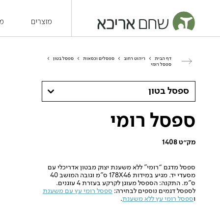
מוצרים
מש
דף הבית
>
ריהוט רחוב
>
ספסלים וכסאות
>
ספסל בטון
>
ספסל רומי
ספסל בטון
ספסל רומי
מק״ט 1408
ספסל מדגם “רומי” ללא משענת יצוק מבטון אדריכלי עם
מסעדי יד. מגיע במידות 178X46 ס”מ וגובה המושב 40
ס”מ. התקנה: הספסל מעוגן לקרקע בעזרת 4 עוגנים.
לספסל דגמים נוספים לבחירה:
ספסל רומי עץ עם משענת
ו
ספסל רומי עץ ללא משענת
.