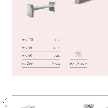
אורך
178 ס״מ
רוחב
46 ס״מ
גובה
60 ס״מ
מעוגן לקרקע
משקל
266 ק״ג