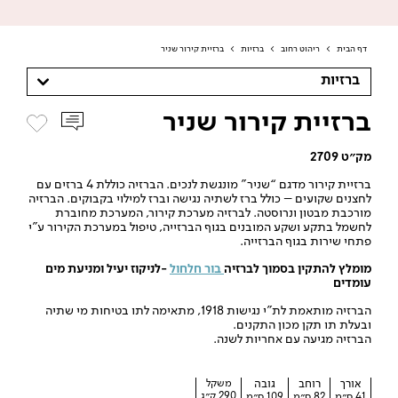
דף הבית
>
ריהוט רחוב
>
ברזיות
>
ברזיית קירור שניר
ברזיות
ברזיית קירור שניר
מק״ט 2709
ברזיית קירור מדגם “שניר” מונגשת לנכים. הברזיה כוללת 4 ברזים עם
לחצנים שקועים – כולל ברז לשתיה נגישה וברז למילוי בקבוקים. הברזיה
מורכבת מבטון ונרוסטה. לברזיה מערכת קירור, המערכת מחוברת
לחשמל בתקע ושקע המובנים בגוף הברזייה, טיפול במערכת הקירור ע”י
פתחי שירות בגוף הברזייה.
מומלץ להתקין בסמוך לברזיה
בור חלחול
-לניקוז יעיל ומניעת מים
עומדים
הברזיה מותאמת לת”י נגישות 1918, מתאימה לתו בטיחות מי שתיה
ובעלת תו תקן מכון התקנים.
הברזיה מגיעה עם אחריות לשנה.
אורך
רוחב
גובה
משקל
290 ק״ג
41 ס״מ
82 ס״מ
109 ס״מ