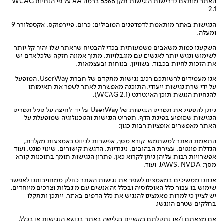
האתר מותאם לדרישות הנגישות תקן 5568 ברמה AA על פי הנחיות WCAG
2.1
הנגישות באתר מותאמת לדפדפנים המובילים: כרום, פיירפוקס, אקספלורר 9
ומעלה.
השקענו כמות משאבים משמעותית בכדי להבטיח שהאתר שלו יהיה קל יותר
לשימוש ונגיש יותר לאנשים עם מוגבלויות, מתוך אמונה חזקה שלכל אדם יש
את הזכות לחיות בכבוד, בשוויון, בנוחות ובעצמאות.
אנו מעמידים לרשותכם רכיב נגישות מתקדם של חברת UserWay, המופעל
על ידי שרת נגישות ייעודי. התוכנה מאפשרת לאתר לשפר את תאימותו
להנחיות הנגשת תוכן האינטרנט (WCAG 2.1).
ניתן להפעיל את תפריט הנגישות של UserWay על ידי לחיצה על סמל תפריט
הנגישות שמופיע בפינת הדף. תפריט הנגישות והטכנולוגיה שמופעלת על
האתר מאפשרים אופציות רבות כגון:
התאמת האתר למשתמשי קורא מסך, אפשרות לניווט באמצעות מקלדת,
הגדלת פונטים, עצירת הבהובים, ניגודיות, הדגשת קישורים, שינוי פונט, ועוד
אפשרויות רבות עליהן ניתן לקרוא
כאן
, פתרון הנגישות תומך בתוכנות קורא
מסך: JAWS, NVDA ועוד.
אנחנו ממשיכים במאמצים לשפר את נגישות האתר כחלק ממחויבותנו לאפשר
שימוש בו עבור כלל האוכלוסיה ובכלל זה אנשים עם מוגבלות וצרכים מיוחדים.
יש לציין כי למרות מאמצינו להנגיש את כלל הדפים באתר, ייתכן ותתקלו
בחלקים שטרם הונגשו.
אם מצאתם ו/או נתקלתם בקשיים בגלישה באתר בנושא הנגישות או בכלל,