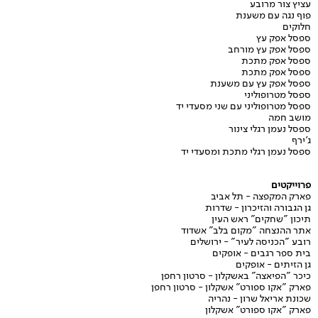
עציץ צור מרובע
פוף נגה עם משענת
חלוקים
ספסל אפק עץ
ספסל אפק עץ מורחב
ספסל אפק מתכת
ספסל אפק מתכת
ספסל אפק עץ עם משענת
ספסל מטרופוליני
ספסל מטרופוליני עם שני מסעדי יד
מושב חמה
ספסל נעמן רגלי צינור
ג'ירף
ספסל נעמן רגלי מתכת ומסעדי יד
פרוייקטים
פארק המקפצה - תל אביב
גן הגבורה והזיכרון - שדרות
תיכון "שחקים" ראש העין
אתר ההנצחה "מקום בלב" אשדוד
רובע "הכניסה לעיר" - ירושלים
בית ספר רגבים - אופקים
גן הזיתים - אופקים
כיכר "הפיאצה" באשקלון - סרטון רחפן
פארק "אקו ספורט" אשקלון - סרטון רחפן
שכונת אריאל שרון - נהריה
פארק "אקו ספורט" אשקלון