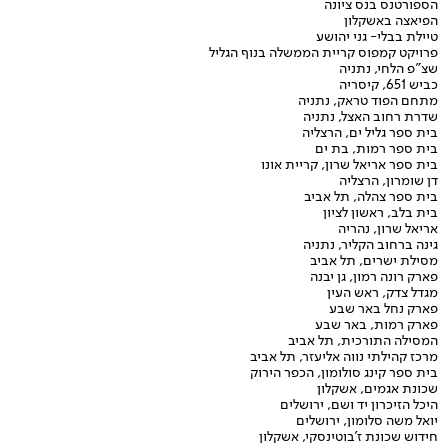
הספורטנס בנס ציונה
הפיאצה באשקלון
טיילת בבלי- גני יהושע
פרויקט קמפוס קריית הממשלה בנוף הגליל
שצ"פ הלחי, נתניה
כביש 651, קיסריה
מתחם הפוד טראק, נתניה
שדרת רחוב האצל, נתניה
בית ספר גליל ים, הרצליה
בית ספר רמות, בת ים
בית ספר אריאל שרון, קריית אונו
דן שומרון, הרצליה
בית ספר צהלה, תל אביב
בית בלב, ראשון לציון
אריאל שרון, נהריה
גינה ברחוב הקליר, נתניה
מסילת ישרים, תל אביב
פארק רונה רמון, גן יבנה
מגדל צדק, ראש העין
פארק נחל באר שבע
פארק רמות, באר שבע
המסילה התורכית, תל אביב
מרכז קהילתי נווה אליעזר, תל אביב
בית ספר קינג סולומון, הכפר הירוק
שכונת אגמים, אשקלון
היכל הזיכרון יד ושם, ירושלים
יואל משה סלומון, ירושלים
חידוש שכונת ז'בוטינסקי, אשקלון