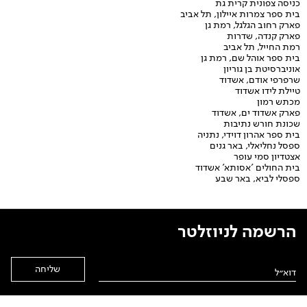
כניסה צפונית קרית גת
בית ספר צמרות איילון, תל אביב
פארק רחוב הגלגל, רמת גן
פארק קנדה, שדרות
רמת החייל, תל אביב
בית ספר אוהל שם, רמת גן
אוניברסיטת בן גוריון
שרפרפי אודם, אשדוד
טיילת לידו אשדוד
מכתש רמון
פארק אשדוד ים, אשדוד
שכונת חורש נתיבות
בית ספר אהרון דוידי, נתניה
ספסל נחליאלי, באר גנים
אצטדיון סמי עופר
בית החולים 'אסותא' אשדוד
ספסלי לביא, באר שבע
הרשמה לניוזלטר
Alternative: