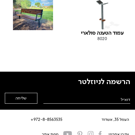
עמוד הטענה סולארי
8020
הרשמה לניוזלטר
Alternative:
העמל 35, אשדוד
972-8-8563535+
עקבו אחרינו
מפת אתר