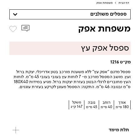
דף הבית
>
משפחת אפק
ספסלים משולבים
משפחת אפק
ספסל אפק עץ
מק״ט 1216
ספסל מדגם “אפק עץ” ללא משענת מורכב בטון אדריכלי, יצקת ברזל
ועץ. מושב הספסל מורכב מ- 7 לוחות עץ בעובי בעובי 45 מ”מ. לוחות
העץ מחוברים לרגלי הבטון בעזרת יצקות ברזל. מגיע במידות 180X40
ס”מ ובגובה 46 ס”מ. התקנה: הספסל מעוגן לקרקע בעזרת עוגנים.
אורך
רוחב
גובה
משקל
147 ק״ג
180 ס״מ
40 ס״מ
45 ס״מ
תלת מימד