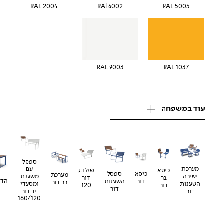
RAL 2004
RAl 6002
RAL 5005
RAL 9003
RAL 1037
עוד במשפחה
ספסל
עם
מערכת
שזלונג
כיסא
ספסל
כיסא
מערכת
משענת
ישיבה
דור
בר
הדו
השענות
דור
בר דור
ומסעדי
השענות
120
דור
דור
יד דור
דור
160/120