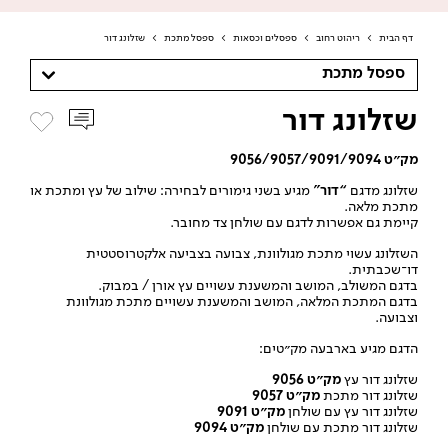
דף הבית
>
ריהוט רחוב
>
ספסלים וכסאות
>
ספסל מתכת
>
שזלונג דור
ספסל מתכת
שזלונג דור
מק״ט 9056/9057/9091/9094
שזלונג מדגם
“דור”
מגיע בשני גימורים לבחירה: שילוב של עץ ומתכת או
מתכת מלאה.
קיימת גם אפשרות לדגם עם שולחן צד מחובר.
השזלונג עשוי מתכת מגולוונת, צבועה בצביעה אלקטרוסטטית
דו־שכבתית.
בדגם המשולב, המושב והמשענת עשויים עץ אורן / במבוק.
בדגם המתכת המלאה, המושב והמשענת עשויים מתכת מגולוונת
וצבועה.
הדגם מגיע בארבעה מק״טים:
שזלונג דור עץ
מק״ט 9056
שזלונג דור מתכת
מק״ט 9057
שזלונג דור עץ עם שולחן
מק״ט 9091
שזלונג דור מתכת עם שולחן
מק״ט 9094