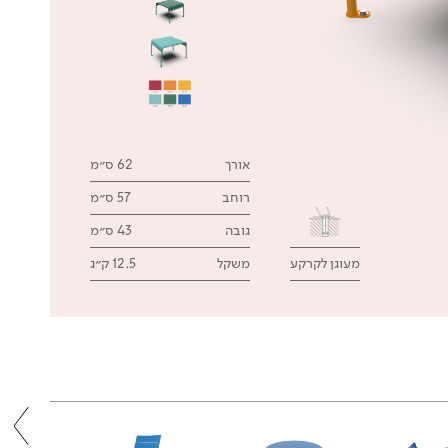
אורך
62 ס״מ
רוחב
57 ס״מ
גובה
43 ס״מ
מעוגן לקרקע
משקל
12.5 ק״ג