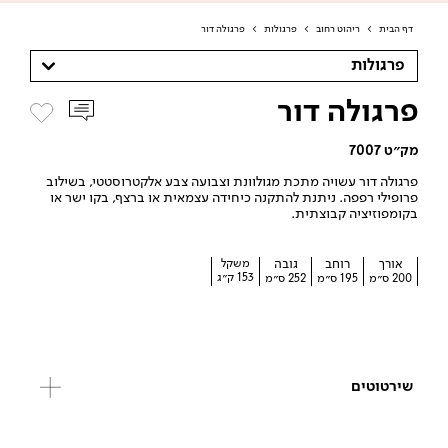
דף הבית
>
ריהוט רחוב
>
פרגולות
>
פרגולה דור
פרגולות
פרגולה דור
מק״ט 7007
פרגולה דור עשויה מתכת מגולוונת וצבועה צבע אלקטרוסטטי, בשילוב
פרופילי רפפה. ניתנת להתקנה כיחידה עצמאית או ברצף, בקו ישר או
בקומפוזיציה קבוצתית.
אורך
רוחב
גובה
משקל
153 ק״ג
200 ס״מ
195 ס״מ
252 ס״מ
שירטוטים