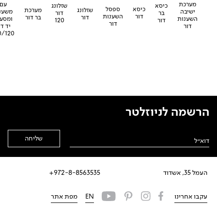
עם
מערכת
שזלונג
כיסא
ספסל
כיסא
שזלונג
מערכת
משענ
ישיבה
דור
בר
השענות
דור
דור
בר דור
ומסעד
השענות
120
דור
דור
יד דו
דור
0/120
הרשמה לניוזלטר
Alternative:
העמל 35, אשדוד
972-8-8563535+
עקבו אחרינו
EN
מפת אתר