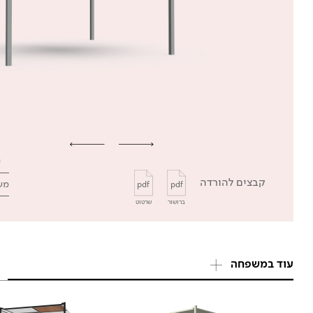
קבצים להורדה
מש
pdf
pdf
ברושור
שרטוט
עוד במשפחה