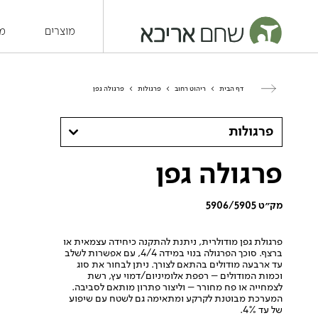
מוצרים
מש
דף הבית
>
ריהוט רחוב
>
פרגולות
>
פרגולה גפן
פרגולות
פרגולה גפן
מק״ט 5906/5905
פרגולת גפן מודולרית, ניתנת להתקנה כיחידה עצמאית או
ברצף. סוכך הפרגולה בנוי במידה 4/4, עם אפשרות לשלב
עד ארבעה מודולים בהתאם לצורך. ניתן לבחור את סוג
וכמות המודולים – רפפת אלומיניום/דמוי עץ, רשת
לצמחייה או פח מחורר – וליצור פתרון מותאם לסביבה.
המערכת מבוטנת לקרקע ומתאימה גם לשטח עם שיפוע
של עד 4%.