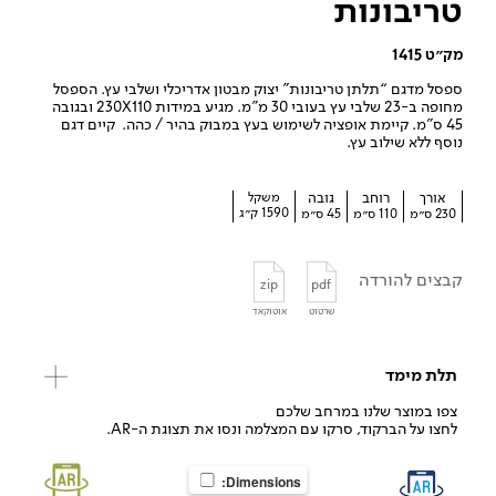
טריבונות
מק״ט 1415
ספסל מדגם “תלתן טריבונות” יצוק מבטון אדריכלי ושלבי עץ. הספסל
מחופה ב-23 שלבי עץ בעובי 30 מ”מ. מגיע במידות 230X110 ובגובה
45 ס”מ. קיימת אופציה לשימוש בעץ במבוק בהיר / כהה. קיים דגם
נוסף ללא שילוב עץ.
אורך
רוחב
גובה
משקל
1590 ק״ג
230 ס״מ
110 ס״מ
45 ס״מ
קבצים להורדה
zip
pdf
שרטוט
אוטוקאד
תלת מימד
צפו במוצר שלנו במרחב שלכם
לחצו על הברקוד, סרקו עם המצלמה ונסו את תצוגת ה-AR.
Dimensions: