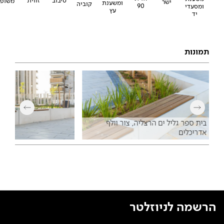
סיבוב
זווית
משופע
ישר
ומשענת
קוביה
90
ומסעדי
עץ
יד
תמונות
בית ספר גליל ים הרצליה, צור וולף
אדריכלים
הרשמה לניוזלטר