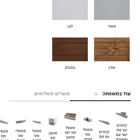
אפור
לבן
אורן
במבוק
עוד במשפחה
מוצרים משלימים
קופינג
ספסל
ספסל
עץ פס
ספסל
ספסלי
ספסל
קופינג
פס ישר
מושב
פס
ישר עם
פס
פס
פס
עץ פס
מושב
פס
זווית
משענת