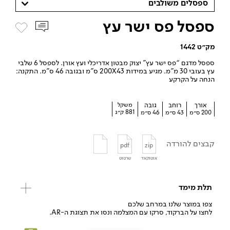
ספסלים משולבים
ספסל פס ישר עץ
מק״ט 1442
ספסל מדגם “פס ישר עץ” יצוק מבטון אדריכלי ועץ אורן. לספסל 6 שלבי
עץ בעובי 30 מ”מ. מגיע במידות 200X43 ס”מ ובגובה 46 ס”מ. התקנה:
הנחה על הקרקע
אורך
רוחב
גובה
משקל
881 ק״ג
200 ס״מ
43 ס״מ
46 ס״מ
קבצים להורדה
pdf
zip
אוטוקאד
שרטוט
תלת מימד
צפו במוצר שלנו במרחב שלכם
לחצו על הברקוד, סרקו עם המצלמה ונסו את תצוגת ה-AR.