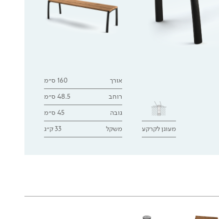
אורך
160 ס״מ
רוחב
48.5 ס״מ
גובה
45 ס״מ
מעוגן לקרקע
משקל
33 ק״ג