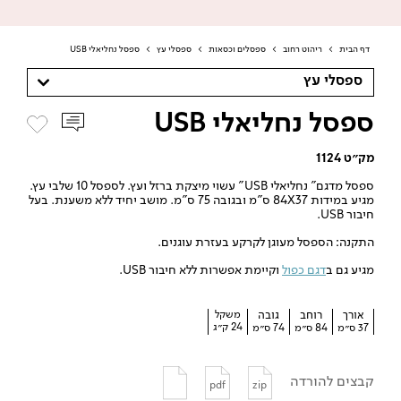
דף הבית
>
ריהוט רחוב
>
ספסלים וכסאות
>
ספסלי עץ
>
ספסל נחליאלי USB
ספסלי עץ
ספסל נחליאלי USB
מק״ט 1124
ספסל מדגם” נחליאלי USB” עשוי מיצקת ברזל ועץ. לספסל 10 שלבי עץ.
מגיע במידות 84X37 ס”מ ובגובה 75 ס”מ. מושב יחיד ללא משענת. בעל
חיבור USB.
התקנה: הספסל מעוגן לקרקע בעזרת עוגנים.
מגיע גם ב
דגם כפול
וקיימת אפשרות ללא חיבור USB.
אורך
רוחב
גובה
משקל
24 ק״ג
37 ס״מ
84 ס״מ
74 ס״מ
קבצים להורדה
pdf
zip