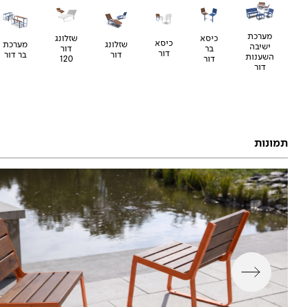
מערכת
שזלונג
כיסא
כיסא
שזלונג
מערכת
ישיבה
דור
בר
דור
דור
בר דור
השענות
120
דור
דור
תמונות