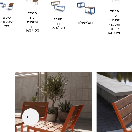
ספסל
ספסל
עם
כיסא
עם
ספסל
משענת
הישענות
משענת
הדום/שולחן
דור
ומסעדי
דור
דור
דור
160/120
יד דור
160/120
160/120