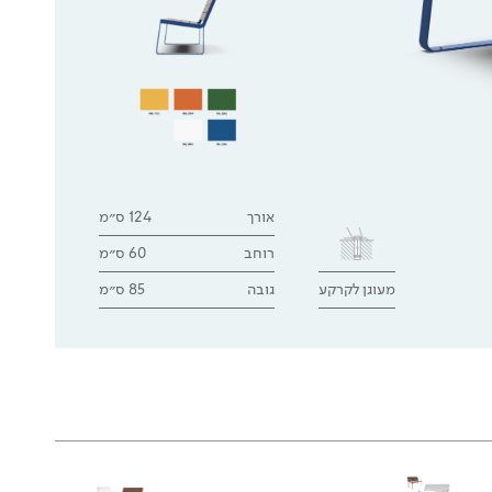
אורך
124 ס״מ
רוחב
60 ס״מ
מעוגן לקרקע
גובה
85 ס״מ