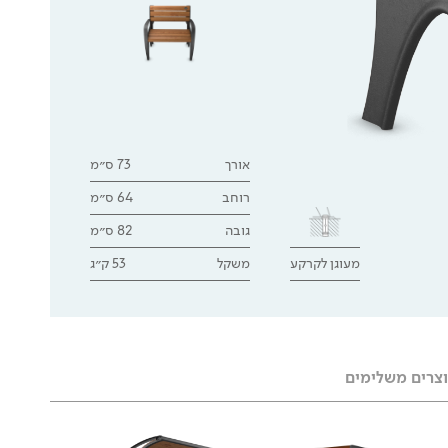
אורך
73 ס״מ
רוחב
64 ס״מ
גובה
82 ס״מ
מעוגן לקרקע
משקל
53 ק״ג
צרים משלימים