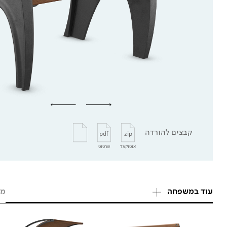
קבצים להורדה
pdf
zip
אוטוקאד
שרטוט
עוד במשפחה
מו