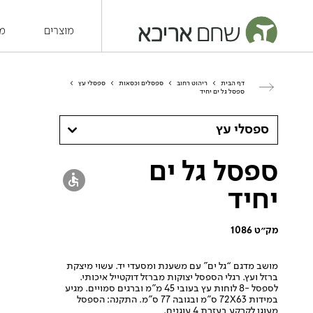
מוצרים
מש
דף הבית
>
ריהוט רחוב
>
ספסלים וכסאות
>
ספסלי עץ
>
ספסל גל ים יחיד
ספסלי עץ
ספסל גל ים
יחיד
מק״ט 1086
מושב מדגם “גל ים” עם משענת ומסעדי יד. עשוי מיצקת
ברזל ועץ. רגלי הספסל יצוקות מברזל דוקטייל איכותי.
לספסל -8 לוחות עץ בעובי 45 מ”מ וברגים סמויים. מגיע
במידות 72X63 ס”מ ובגובה 77 ס”מ. התקנה: הספסל
מעוגן לקרקע בעזרת 4 עוגנים.