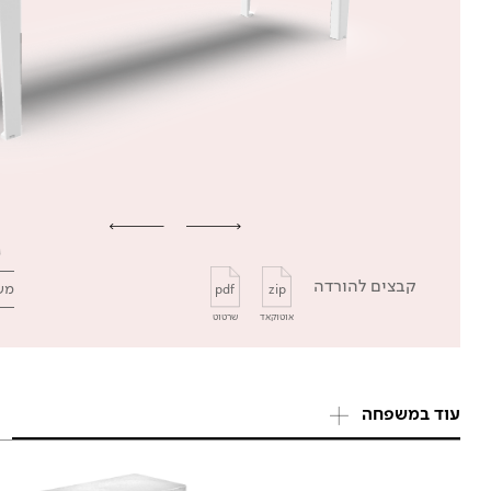
קבצים להורדה
מש
pdf
zip
אוטוקאד
שרטוט
עוד במשפחה