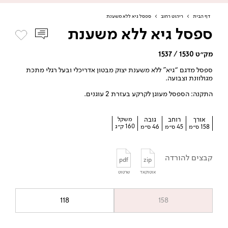
דף הבית
>
ריהוט רחוב
>
ספסל גיא ללא משענת
ספסל גיא ללא משענת
מק״ט 1530 / 1537
ספסל מדגם “גיא” ללא משענת יצוק מבטון אדריכלי ובעל רגלי מתכת
מגולוונת וצבועה.
התקנה: הספסל מעוגן לקרקע בעזרת 2 עוגנים.
אורך
רוחב
גובה
משקל
160 ק״ג
158 ס״מ
45 ס״מ
46 ס״מ
קבצים להורדה
pdf
zip
אוטוקאד
שרטוט
118
158