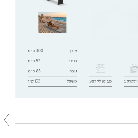
אורך
300 ס״מ
רוחב
57 ס״מ
גובה
85 ס״מ
ן לקרקע
מבוטן לקרקע
משקל
133 ק״ג