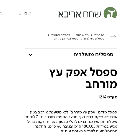
מוצרים
מש
דף הבית
>
ריהוט רחוב
>
ספסלים וכסאות
>
ספסלים משולבים
>
ספסל אפק עץ מורחב
ספסלים משולבים
ספסל אפק עץ
מורחב
מק״ט 1214
ספסל מדגם “אפק עץ מורחב” ללא משענת מורכב בטון
אדריכלי, יצקת ברזל ועץ. מושב הספסל מורכב מ- 7 לוחות
עץ. לוחות העץ מחוברים לרגלי הבטון בעזרת יצקות ברזל.
מגיע במידות 180X85 ס”מ ובגובה 46 ס”מ. התקנה:
הספסל מעוגן לקרקע בעזרת עוגנים.