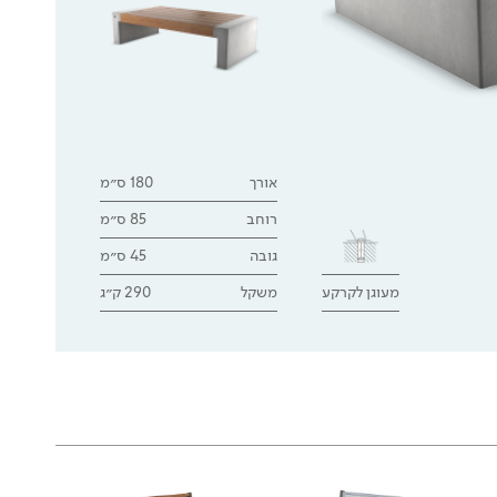
אורך
180 ס״מ
רוחב
85 ס״מ
גובה
45 ס״מ
מעוגן לקרקע
משקל
290 ק״ג