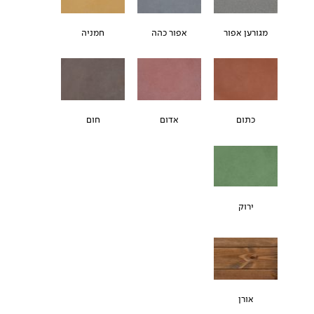
מגורען אפור
אפור כהה
חמניה
כתום
אדום
חום
ירוק
אורן