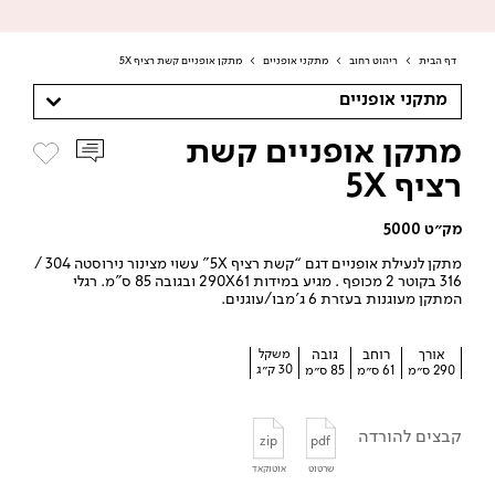
דף הבית
>
ריהוט רחוב
>
מתקני אופניים
>
מתקן אופניים קשת רציף 5X
מתקני אופניים
מתקן אופניים קשת
רציף 5X
מק״ט 5000
מתקן לנעילת אופניים דגם “קשת רציף 5X” עשוי מצינור נירוסטה 304 /
316 בקוטר 2 מכופף . מגיע במידות 290X61 ובגובה 85 ס”מ. רגלי
המתקן מעוגנות בעזרת 6 ג’מבו/עוגנים.
אורך
רוחב
גובה
משקל
30 ק״ג
290 ס״מ
61 ס״מ
85 ס״מ
קבצים להורדה
zip
pdf
שרטוט
אוטוקאד