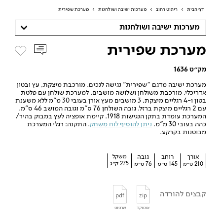
דף הבית
>
ריהוט רחוב
>
מערכות ישיבה ושולחנות
>
מערכת שפירית
מערכות ישיבה ושולחנות
מערכת שפירית
מק״ט 1636
מערכת ישיבה מדגם “שפירית” נגישה לנכים. מורכבת מיצקת, עץ ובטון
אדריכלי. מורכבת משולחן ושלושה מושבים. למערכת שולחן עם פלטת
בטון ו-4 רגליים מיצקת, 3 מושבים מעץ אורן בעובי 30 מ”מ ללא משענת
עם 2 רגליים מיצקת ברזל. גובה השולחן 76 ס”מ וגובה המושב 46 ס”מ.
המערכת עומדת בתקן הנגישות 1918. קיימת אופציה לעץ במבוק בהיר/
כהה בעובי 30 מ”מ.
ניתן להוסיף לוח משחק
. התקנה: רגלי המערכת
מבוטנות בקרקע.
אורך
רוחב
גובה
משקל
275 ק״ג
210 ס״מ
145 ס״מ
76 ס״מ
קבצים להורדה
pdf
zip
אוטוקד
שרטוט