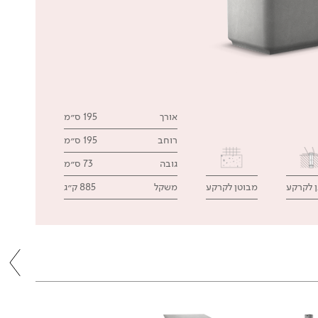
אורך
195 ס״מ
רוחב
195 ס״מ
גובה
73 ס״מ
ן לקרקע
מבוטן לקרקע
משקל
885 ק״ג