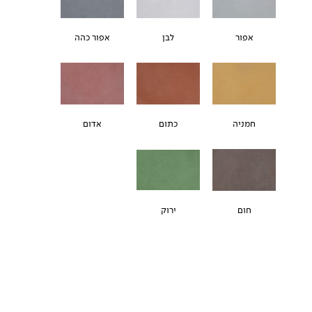
אפור
לבן
אפור כהה
חמניה
כתום
אדום
חום
ירוק