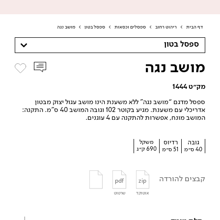
דף הבית
>
ריהוט רחוב
>
ספסלים וכסאות
>
ספסל בטון
>
מושב נגה
ספסל בטון
מושב נגה
מק״ט 1444
ספסל מדגם “מושב נגה” ללא משענת הינו מושב עגול יצוק מבטון
אדריכלי עם משענת. מגיע בקוטר 102 וגובה המושב 40 ס”מ. התקנה:
המושב מונח, אפשרות להתקנה עם 4 עוגנים.
גובה
רדיוס
משקל
690 ק״ג
40 ס״מ
51 ס״מ
קבצים להורדה
pdf
zip
אוטוקד
שרטוט