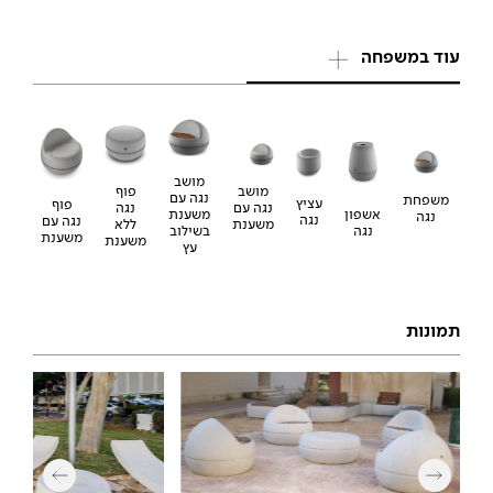
עוד במשפחה
מושב
פוף
מושב
נגה עם
משפחת
עציץ
פוף
נגה
נגה עם
אשפון
משענת
נגה
נגה
נגה עם
ללא
משענת
נגה
בשילוב
משענת
משענת
עץ
תמונות