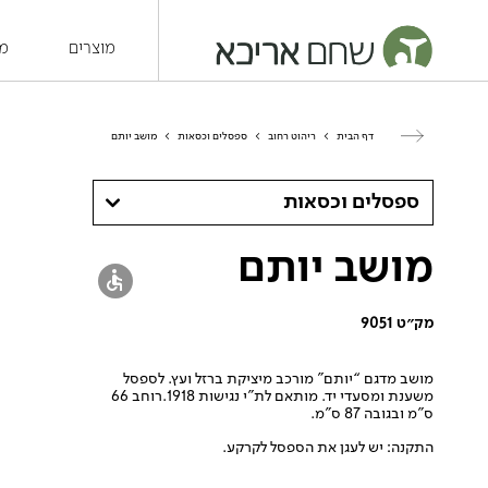
מוצרים
מש
דף הבית
>
ריהוט רחוב
>
ספסלים וכסאות
>
מושב יותם
ספסלים וכסאות
מושב יותם
מק״ט 9051
מושב מדגם “יותם” מורכב מיציקת ברזל ועץ. לספסל
משענת ומסעדי יד. מותאם לת”י נגישות 1918.רוחב 66
ס”מ ובגובה 87 ס”מ.
התקנה: יש לעגן את הספסל לקרקע.