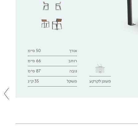
אורך
50 ס״מ
רוחב
66 ס״מ
גובה
87 ס״מ
מעוגן לקרקע
משקל
35 ק״ג