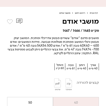
דף הבית
>
ריהוט רחוב
>
מושבי אודם
מושבי אודם
מק״ט 1465 / 1466 / 1467
מושבים מדגם “אודם” עשויים מבטון אדריכלי ומתכת. המושב יצוק
מבטון ורגלי המושב ממתכת מגולוונת וצבועה. מידות המושבים: אודם
400 – 40X40 גובה 61 ס”מ / אודם 500 54X54 גובה 40 ס”מ / אודם
700- 74X74 גובה 47 ס”מ. את צבעי הרגליים ניתן לצבוע ממניפת צבעי
RAL. התקנה: עיגון הרגליים לקרקע.
אורך
רוחב
גובה
משקל
60 ק״ג
40 ס״מ
40 ס״מ
61 ס״מ
קבצים להורדה
pdf
zip
אוטוקד
שרטוט
50
40