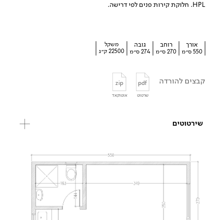
HPL. חלוקת קירות פנים לפי דרישה.
אורך
רוחב
גובה
משקל
22500 ק״ג
550 ס״מ
270 ס״מ
274 ס״מ
קבצים להורדה
zip
pdf
שרטוט
אוטוקאד
שירטוטים