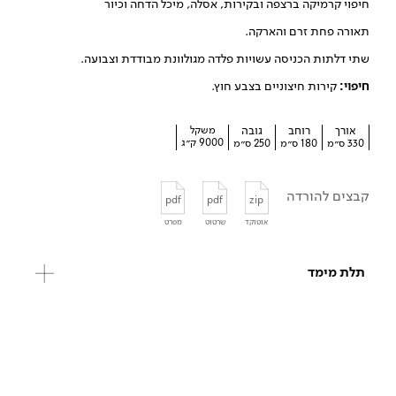
חיפוי קרמיקה ברצפה ובקירות, אסלה, מיכל הדחה וכיור
תאורה פחת זרם והארקה.
שתי דלתות הכניסה עשויות פלדה מגולוונת מבודדת וצבועה.
חיפוי:
קירות חיצוניים בצבע חוץ.
אורך
רוחב
גובה
משקל
9000 ק״ג
330 ס״מ
180 ס״מ
250 ס״מ
קבצים להורדה
pdf
pdf
zip
אוטוקד
שרטוט
מפרט
תלת מימד