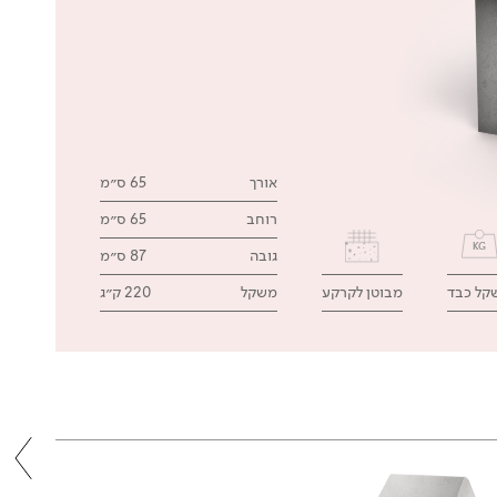
אורך
65 ס״מ
רוחב
65 ס״מ
גובה
87 ס״מ
קל כבד
מבוטן לקרקע
משקל
220 ק״ג