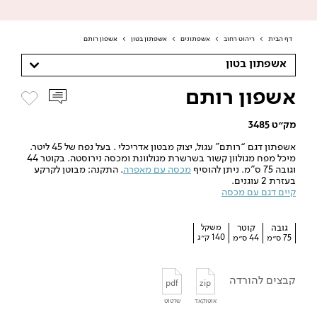
דף הבית
>
ריהוט רחוב
>
אשפתונים
>
אשפתון בטון
>
אשפון רותם
אשפתון בטון
אשפון רותם
מק״ט 3485
אשפתון דגם “רותם” עגול, יצוק מבטון אדריכלי . בעל נפח של 45 ליטר.
מיכל מפח מגולוון קשור בשרשרת מגולוונת ומכסה נירוסטה. בקוטר 44
וגובה 75 ס”מ. ניתן להוסיף
מכסה עם מאפרה
. התקנה: מבוטן לקרקע
בעזרת 2 עוגנים.
קיים דגם עם מכסה
גובה
קוטר
משקל
140 ק״ג
75 ס״מ
44 ס״מ
קבצים להורדה
pdf
zip
אוטוקאד
שרטוט