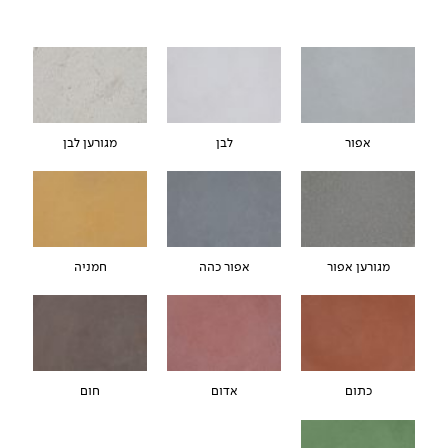
אפור
לבן
מגורען לבן
מגורען אפור
אפור כהה
חמניה
כתום
אדום
חום