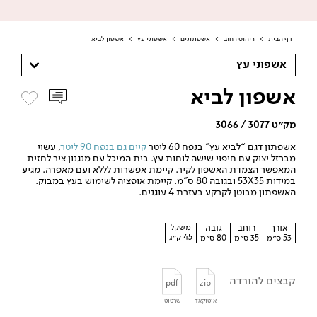
דף הבית
>
ריהוט רחוב
>
אשפתונים
>
אשפוני עץ
>
אשפון לביא
אשפוני עץ
אשפון לביא
מק״ט 3077 / 3066
אשפתון דגם “לביא עץ” בנפח 60 ליטר
קיים גם בנפח 90 ליטר
, עשוי
מברזל יצוק עם חיפוי שישה לוחות עץ. בית המיכל עם מנגנון ציר לחזית
המאפשר הצמדת האשפון לקיר. קיימת אפשרות לללא ועם מאפרה. מגיע
במידות 53X35 ובגובה 80 ס”מ. קיימת אופציה לשימוש בעץ במבוק.
האשפתון מבוטן לקרקע בעזרת 4 עוגנים.
אורך
רוחב
גובה
משקל
45 ק״ג
53 ס״מ
35 ס״מ
80 ס״מ
קבצים להורדה
pdf
zip
אוטוקאד
שרטוט