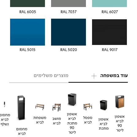
RAL 6005
RAL 7037
RAL 6027
5015 RAL
5020 RAL
RAL 9017
עוד במשפחה
מוצרים משלימים
אשפון
מחסום
אשפון
משפחת
ספסל
לביא
מושב
אשפון
לביא
לביא
לביא
לביא
מתכת
לביא
לביא
נשלף
90
90
מתכת
מחסום
ליטר
ליטר
לביא