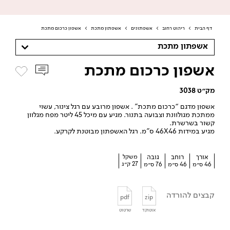
דף הבית
>
ריהוט רחוב
>
אשפתונים
>
אשפתון מתכת
>
אשפון כרכום מתכת
אשפתון מתכת
אשפון כרכום מתכת
מק״ט 3038
אשפון מדגם “כרכום מתכת” . אשפון מרובע עם רגל צינור, עשוי
ממתכת מגולוונת וצבועה בתנור. מגיע עם מיכל 45 ליטר מפח מגלוון
קשור בשרשרת.
מגיע במידות 46X46 ס”מ. רגל האשפתון מבוטנת לקרקע.
אורך
רוחב
גובה
משקל
27 ק״ג
46 ס״מ
46 ס״מ
76 ס״מ
קבצים להורדה
pdf
zip
אוטוקד
שרטוט