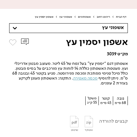
דף הבית
>
ריהוט רחוב
>
אשפתונים
>
אשפוני עץ
>
אשפון יסמין עץ
אשפוני עץ
אשפון יסמין עץ
מק״ט 3039
אשפתון דגם “יסמין עץ” בעל נפח של 45 ליטר. מעוצב מבטון אדריכלי
ועץ. מעטפת האשפתון כוללת 14 לוחות עץ מורכבים על בסיס מבטון.
כולל מיכל פנימי ממתכת ומכסה מנירוסטה. מגיע בקוטר 45 ובגובה 68
ס”מ. ניתן להוסיף
מכסה מאפירה
. התקנה: האשפתון מעוגן לקרקע
בעזרת 2 עוגנים.
גובה
קוטר
משקל
55 ק״ג
68 ס״מ
45 ס״מ
קבצים להורדה
pdf
zip
אוטוקד
שרטוט