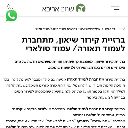
דף הבית
>
ברזיית קירור שיאון, מתחברת לעמוד תאורה/ עמוד סולארי
ברזיית קירור שיאון, מתחברת
לעמוד תאורה/ עמוד סולארי
ברזיית קירור שיאון, מעוצבת כך שתיתן חוויית משתמש חדשה של מים
איכותיים וקרים במרחב העירוני 24 שעות ביממה.
ברזיית קירור
מתחברת לעמוד תאורה
מגיעה עם פילר ומצבר לטעינת לילה ובכך
חוסכת הקמת חיבור ישיר לחשמל. עמוד התאורה מזרים חשמל בשעות הלילה
לפילר המותקן בסמוך וטוען את הסוללה בחשמל שהמספיק לקירור המים
בברזיה 24 שעות ביממה.
ברזיית קירור
מתחברת לעמוד סולארי
מורכבת משלושה חלקים עיקריים:
ברזיה, עמוד פאנל סולארי ובטרייה.
מהנדסי “שחם אריכא” בשיתוף “הרשות לחדשנות” יצרו חידוש עולמי, יצירתי
וחכם – מערכת קירור סולארית אשר מקבלת את האנרגיה שלה מפאנל סולארי