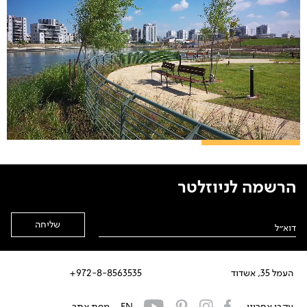
הרשמה לניוזלטר
Alternative:
העמל 35, אשדוד
972-8-8563535+
עקבו אחרינו
EN
מפת אתר