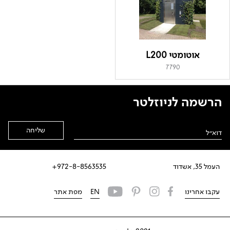
אוטומטי L200
7790
הרשמה לניוזלטר
Alternative:
העמל 35, אשדוד
972-8-8563535+
עקבו אחרינו
EN
מפת אתר