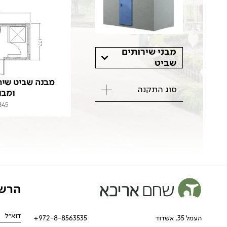
מבני שירותים
שביט
מבנה שביט שיר
סוג התקנה
ומבו
845
הרשמ
העמל 35, אשדוד
972-8-8563535+
native: