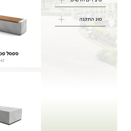
פיצ'רים חדשים
סוג התקנה
ספסל פס 
442