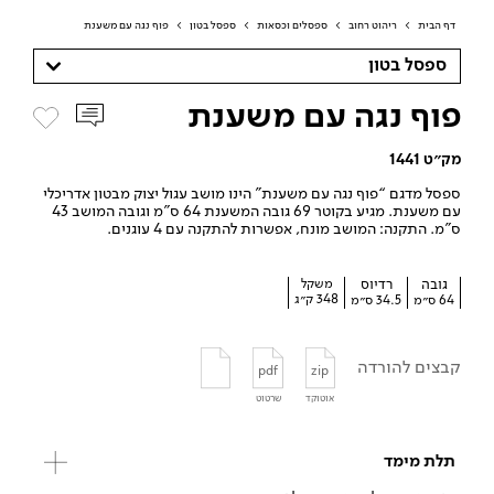
דף הבית
>
ריהוט רחוב
>
ספסלים וכסאות
>
ספסל בטון
>
פוף נגה עם משענת
ספסל בטון
פוף נגה עם משענת
מק״ט 1441
ספסל מדגם “פוף נגה עם משענת” הינו מושב עגול יצוק מבטון אדריכלי
עם משענת. מגיע בקוטר 69 גובה המשענת 64 ס”מ וגובה המושב 43
ס”מ. התקנה: המושב מונח, אפשרות להתקנה עם 4 עוגנים.
גובה
רדיוס
משקל
348 ק״ג
64 ס״מ
34.5 ס״מ
קבצים להורדה
pdf
zip
אוטוקד
שרטוט
תלת מימד