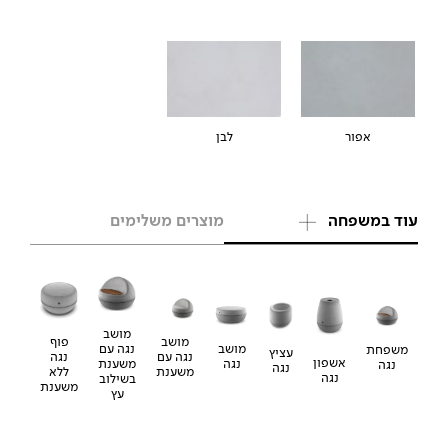
אפור
לבן
עוד במשפחה
מוצרים משלימים
מושב
פוף
מושב
מושב
נגה עם
משפחת
עציץ
נגה
נגה עם
אשפון
נגה
משענת
נגה
נגה
ללא
משענת
נגה
בשילוב
משענת
עץ