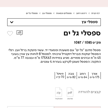
דף הבית
>
ריהוט רחוב
>
ספסלים וכסאות
>
ספסלי עץ
>
ספסלי גל ים
ספסלי עץ
ספסלי גל ים
מק״ט 1085 / 1087
ספסל מדגם “גל ים” עם משענת ומסעדי יד. עשוי מיצקת ברזל ועץ. רגלי
הספסל יצוקות מברזל דוקטייל איכותי. לספסל 8 לוחות עץ אורן בעובי
45 מ”מ וברגים סמויים. מגיע במידות 175X63 ס”מ ובגובה 77 ס”מ.
התקנה: הספסל מעוגן לקרקע בעזרת 4 עוגנים.
אורך
רוחב
גובה
משקל
70 ק״ג
175 ס״מ
64 ס״מ
82 ס״מ
קבצים להורדה
zip
pdf
שרטוט
אוטוקאד