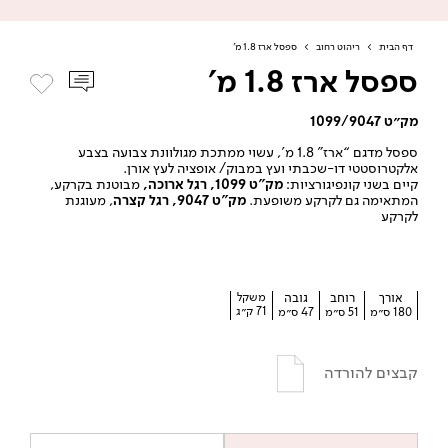
דף הבית
>
ריהוט רחוב
>
ספסל ארז 1.8 מ’
ספסל ארז 1.8 מ'
מק״ט 1099/9047
ספסל מדגם “ארז” 1.8 מ’, עשוי ממתכת מגולוונת צבועה בצבע
אלקטרוסטטי דו-שכבתי ועץ במבוק/ אופציה לעץ אורן.
קיים בשני קונפיגורציות:
מק”ט 1099, רגל ארוכה,
מבוטנת בקרקע,
המתאימה גם לקרקע משופעת.
מק”ט 9047,
רגל קצרה
, מעוגנת
לקרקע
אורך
רוחב
גובה
משקל
71 ק״ג
180 ס״מ
51 ס״מ
47 ס״מ
קבצים להורדה