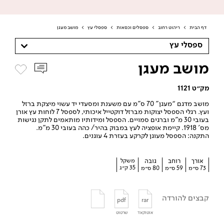
דף הבית
>
ריהוט רחוב
>
ספסלים וכסאות
>
ספסלי עץ
>
מושב מעגן
ספסלי עץ
מושב מעגן
מק״ט 1121
מושב מדגם “מעגן” 70 ס”מ עם משענת ומסעדי יד עשוי מיצקת ברזל
ועץ. רגלי הספסל יצוקות מברזל דוקטייל איכותי, לספסל 7 לוחות עץ אורן
בעובי 30 מ”מ וברגים סמויים. הספסל ומידותיו מותאמים לתקן נגישות
מס’ 1918. קיימת אופציה לעץ במבוק בהיר/ כהה בעובי 30 מ”מ.
התקנה: הספסל מעוגן לקרקע בעזרת 4 עוגנים.
אורך
רוחב
גובה
משקל
35 ק״ג
73 ס״מ
59 ס״מ
80 ס״מ
קבצים להורדה
pdf
rar
אוטוקאד
שרטוט