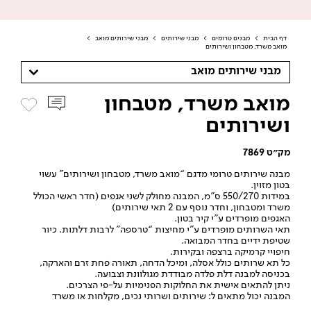
דף הבית
>
מבנים טרומים
>
מבני שירותים
>
מבני שירותים מואב
>
מואב משרד, מטבחון ושירותים
מבני שירותים מואב
מואב משרד, מטבחון
ושירותים
מק״ט 7869
מבנה שירותים טרומי מדגם “מואב משרד, מטבחון ושירותים” עשוי
בטון מזוין.
במידות 550/270 ס”מ, המבנה מחולק לשני אגפים (חדר ראשי הכולל
משרד ומטבחון, וחדר נוסף עם 2 תאי שירותים)
האגפים מופרדים ע”י קיר בטון.
תאי השרותים מופרדים ע”י מחיצות “טרספה” לרבות דלתות. כיור
שטיפת ידיים בחדר המבואה.
חיפויי קרמיקה ברצפה ובקירות.
כל תא שרותים כולל אסלה, ומיכל הדחה, תאורה פחת זרם והארקה,
בכניסה למבנה דלת פלדה מבודדת מגולוונת וצבועה.
ניתן להתאים אישית את החלוקות הפנימיות על-פי הצרכים.
המבנה יכול מתאים ל: שירותים ושרותי נכים, מקלחות או משרד