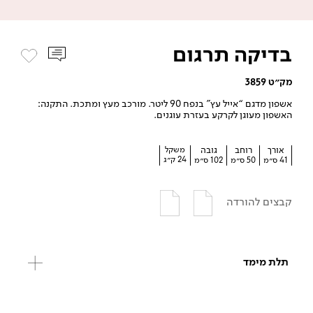
בדיקה תרגום
מק״ט 3859
אשפון מדגם “אייל עץ” בנפח 90 ליטר. מורכב מעץ ומתכת. התקנה:
האשפון מעוגן לקרקע בעזרת עוגנים.
אורך
רוחב
גובה
משקל
24 ק״ג
41 ס״מ
50 ס״מ
102 ס״מ
קבצים להורדה
תלת מימד