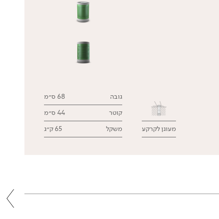
גובה
68 ס״מ
קוטר
44 ס״מ
מעוגן לקרקע
משקל
65 ק״ג