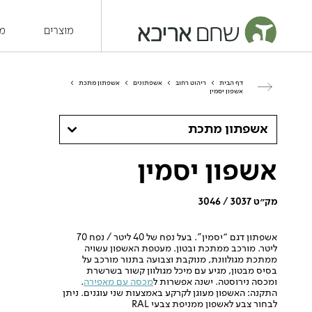
מוצרים
מש
דף הבית
>
ריהוט רחוב
>
אשפתונים
>
אשפתון מתכת
>
אשפון יסמין
אשפתון מתכת
אשפון יסמין
מק״ט 3037 / 3046
אשפתון דגם “יסמין”. בעל נפח של 40 ליטר / נפח 70
ליטר. מורכב ממתכת ובטון. מעטפת האשפון עשויה
ממתכת מגולוונת, מנוקבת וצבועה בתנור מורכב על
בסיס מבטון, מגיע עם מיכל מגולוון קשור בשרשרת
ומכסה נירוסטה. ישנה אפשרות ל
מכסה עם מאפירה
.
התקנה: האשפון מעוגן לקרקע באמצעות שני עוגנים. ניתן
לבחור צבע לאשפון ממניפת צבעי RAL