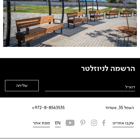
הרשמה לניוזלטר
Alternative:
העמל 35, אשדוד
972-8-8563535+
עקבו אחרינו
EN
מפת אתר