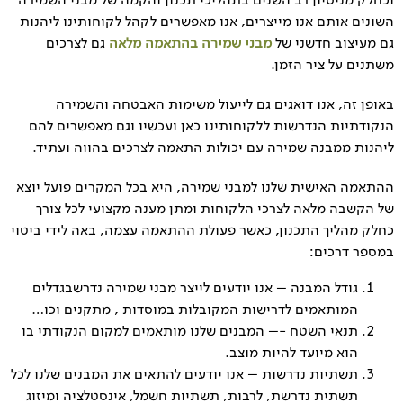
וכחלק מניסיון רב השנים בתהליכי תכנון והקמה של מבני השמירה
השונים אותם אנו מייצרים, אנו מאפשרים לקהל לקוחותינו ליהנות
גם מעיצוב חדשני של
מבני שמירה בהתאמה מלאה
גם לצרכים
משתנים על ציר הזמן.
באופן זה, אנו דואגים גם לייעול משימות האבטחה והשמירה
הנקודתיות הנדרשות ללקוחותינו כאן ועכשיו וגם מאפשרים להם
ליהנות ממבנה שמירה עם יכולות התאמה לצרכים בהווה ועתיד.
ההתאמה האישית שלנו למבני שמירה, היא בכל המקרים פועל יוצא
של הקשבה מלאה לצרכי הלקוחות ומתן מענה מקצועי לכל צורך
כחלק מהליך התכנון, כאשר פעולת ההתאמה עצמה, באה לידי ביטוי
במספר דרכים:
גודל המבנה – אנו יודעים לייצר מבני שמירה נדרשבגדלים
המותאמים לדרישות המקובלות במוסדות , מתקנים וכו…
תנאי השטח -– המבנים שלנו מותאמים למקום הנקודתי בו
הוא מיועד להיות מוצב.
תשתיות נדרשות – אנו יודעים להתאים את המבנים שלנו לכל
תשתית נדרשת, לרבות, תשתיות חשמל, אינסטלציה ומיזוג